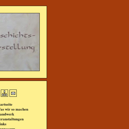
tartseite
as wir so machen
andwerk
eranstaltungen
inks
mpressum