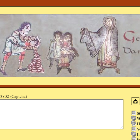
3802 (Captcha)
S
W
H
V
L
I