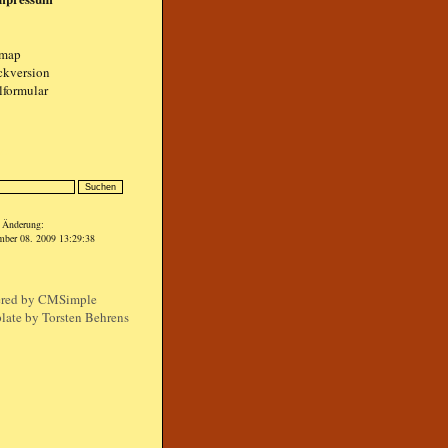
emap
ckversion
lformular
als
e Änderung:
mber 08. 2009 13:29:38
red by
CMSimple
late by Torsten Behrens