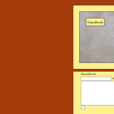
Guestbook
Guestbook
9