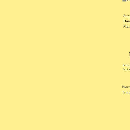
Sit
Dru
Mai
Speci
Letzt
Septe
Powe
Temp