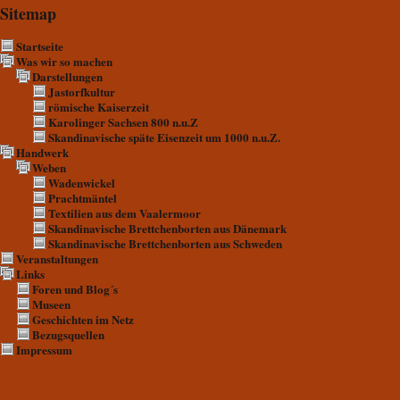
Sitemap
Startseite
Was wir so machen
Darstellungen
Jastorfkultur
römische Kaiserzeit
Karolinger Sachsen 800 n.u.Z
Skandinavische späte Eisenzeit um 1000 n.u.Z.
Handwerk
Weben
Wadenwickel
Prachtmäntel
Textilien aus dem Vaalermoor
Skandinavische Brettchenborten aus Dänemark
Skandinavische Brettchenborten aus Schweden
Veranstaltungen
Links
Foren und Blog´s
Museen
Geschichten im Netz
Bezugsquellen
Impressum