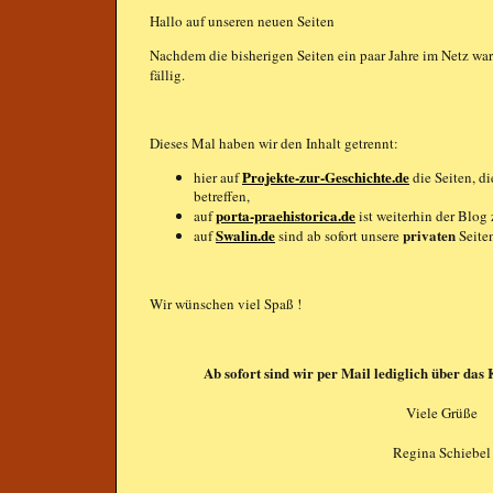
Hallo auf unseren neuen Seiten
Nachdem die bisherigen Seiten ein paar Jahre im Netz wa
fällig.
Dieses Mal haben wir den Inhalt getrennt:
Projekte-zur-Geschichte.de
hier auf
die Seiten, d
betreffen,
porta-praehistorica.de
auf
ist weiterhin der Blog
Swalin.de
privaten
auf
sind ab sofort unsere
Seite
Wir wünschen viel Spaß !
Ab sofort sind wir per Mail lediglich über das
Viele Grüße
Regina Schiebel