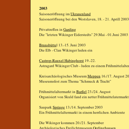
2003
Saisoneröffnung im
Ukranenland
Saisoneröffnung bei den Westslaven, 18. - 21. Aprill 200
Privattreffen in
Garding
Die "letzten Wikinger Eiderstedts" 29.Mai - 01.Juni 2003
Brunsbütte
l 13.-15. Juni 2003
Die Elb - Clan Wikinger luden ein
Castrop-Rauxel Habinghorst
19.-22.
Astragard Wikinger Club - luden zu einem Frühmittelalte
Kreisarchäologisches Museum
Meppen
16./17. August 2
Museumsfest zum Thema "Schmuck & Tracht"
Frühmittelaltermarkt in
Barßel
23./24. August
Organisiert von Skuld fand ein netter Frühmittelatermarkt 
Saupark
Springe
13./14. September 2003
Ein Frühmittelaltermarkt in einem herrlichen Ambiente
Die Wikinger kommen 20./21. September
Archäologisches Freilichtmuseum
Oerlinghausen