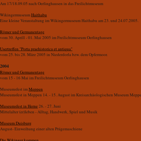
Am 17/18.09.05 nach Oerlinghausen in das Freilichtmuseum
Wikingermuseum
Haithabu
Eine kleine Veranstaltung im Wikingermuseum Haithabu am 23. und 24.07.2005.
Römer und Germanentage
vom 30. Aprill - 01. Mai 2005 im Freilichtmuseum Oerlinghausen
Usertreffen "Porta praehistorica et antiqua"
vom 25. bis 28. März 2005 in Niederdorla bzw. dem Opfermoor.
2004
Römer und Germanentage
vom 15 - 16 Mai im Freilichtmuseum Oerlinghausen
Museumsfest im
Meppen
Museumsfest in Meppen 14. - 15. August im Kreisarchäologischen Museum Mepp
Museumsfest in Herne
26. - 27. Juni
Mittelalter (er)leben - Alltag, Handwerk, Spiel und Musik
Museum Duisburg
August- Einweihung einer alten Prägemaschiene
Die Wikinger kommen