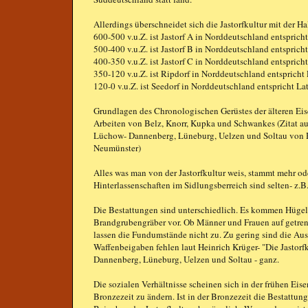
Allerdings überschneidet sich die Jastorfkultur mit der Ha
600-500 v.u.Z. ist Jastorf A in Norddeutschland entsprich
500-400 v.u.Z. ist Jastorf B in Norddeutschland entspric
400-350 v.u.Z. ist Jastorf C in Norddeutschland entspric
350-120 v.u.Z. ist Ripdorf in Norddeutschland entsprich
120-0 v.u.Z. ist Seedorf in Norddeutschland entspricht L
Grundlagen des Chronologischen Gerüstes der älteren Eis
Arbeiten von Belz, Knorr, Kupka und Schwankes (Zitat aus
Lüchow- Dannenberg, Lüneburg, Uelzen und Soltau von H
Neumünster)
Alles was man von der Jastorfkultur weis, stammt mehr od
Hinterlassenschaften im Sidlungsberreich sind selten- z.B
Die Bestattungen sind unterschiedlich. Es kommen Hügel
Brandgrubengräber vor. Ob Männer und Frauen auf getren
lassen die Fundumstände nicht zu. Zu gering sind die A
Waffenbeigaben fehlen laut Heinrich Krüger- "Die Jastorf
Dannenberg, Lüneburg, Uelzen und Soltau - ganz.
Die sozialen Verhältnisse scheinen sich in der frühen Ei
Bronzezeit zu ändern. Ist in der Bronzezeit die Bestattung 