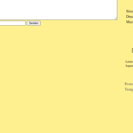
Sit
Dru
Mai
Logi
Letzt
Septe
Powe
Temp