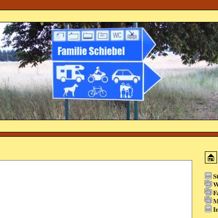
S
W
F
M
I