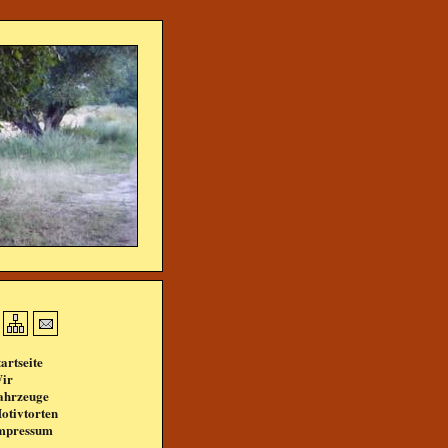
tartseite
ir
ahrzeuge
otivtorten
mpressum