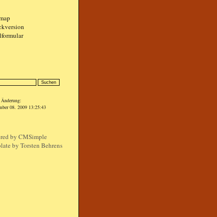
emap
ckversion
lformular
n
e Änderung:
mber 08. 2009 13:25:43
red by
CMSimple
late by Torsten Behrens