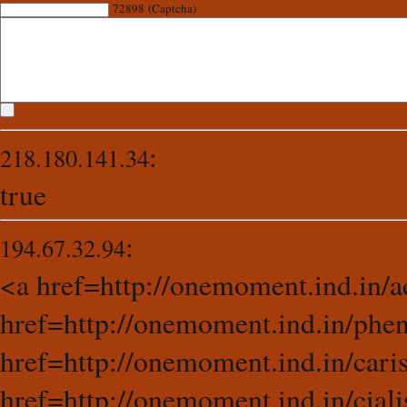
72898 (Captcha)
:
218.180.141.34
true
:
194.67.32.94
<a href=http://onemoment.ind.in/a
href=http://onemoment.ind.in/phe
href=http://onemoment.ind.in/cari
href=http://onemoment.ind.in/ciali