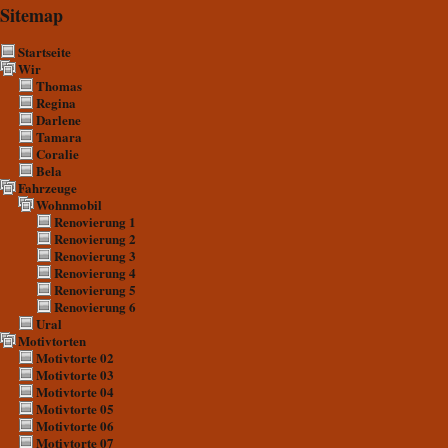
Sitemap
Startseite
Wir
Thomas
Regina
Darlene
Tamara
Coralie
Bela
Fahrzeuge
Wohnmobil
Renovierung 1
Renovierung 2
Renovierung 3
Renovierung 4
Renovierung 5
Renovierung 6
Ural
Motivtorten
Motivtorte 02
Motivtorte 03
Motivtorte 04
Motivtorte 05
Motivtorte 06
Motivtorte 07