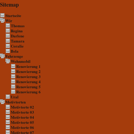
Sitemap
Startseite
Wir
Thomas
Regina
Darlene
Tamara
Coralie
Bela
Fahrzeuge
Wohnmobil
Renovierung 1
Renovierung 2
Renovierung 3
Renovierung 4
Renovierung 5
Renovierung 6
Ural
Motivtorten
Motivtorte 02
Motivtorte 03
Motivtorte 04
Motivtorte 05
Motivtorte 06
Motivtorte 07