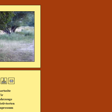
tartseite
ir
ahrzeuge
otivtorten
mpressum