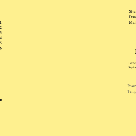
Sit
Dru
1
Mai
2
3
4
Logi
5
6
Letzt
Septe
Powe
Temp
en