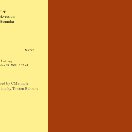
emap
ckversion
lformular
n
e Änderung:
mber 08. 2009 13:25:43
red by
CMSimple
late by Torsten Behrens