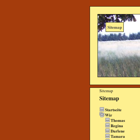
Sitemap
Sitemap
Sitemap
Startseite
Wir
Thomas
Regina
Darlene
Tamara