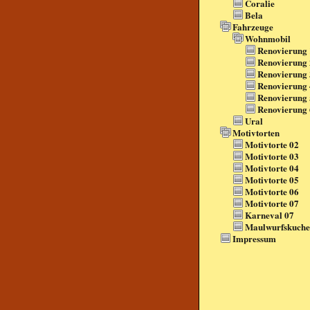
Coralie
Bela
Fahrzeuge
Wohnmobil
Renovierung 
Renovierung 
Renovierung 
Renovierung 
Renovierung 
Renovierung 
Ural
Motivtorten
Motivtorte 02
Motivtorte 03
Motivtorte 04
Motivtorte 05
Motivtorte 06
Motivtorte 07
Karneval 07
Maulwurfskuch
Impressum