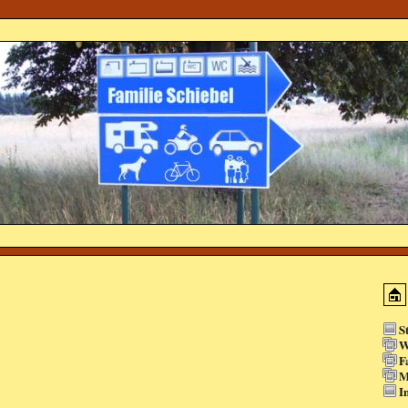
S
W
F
M
I