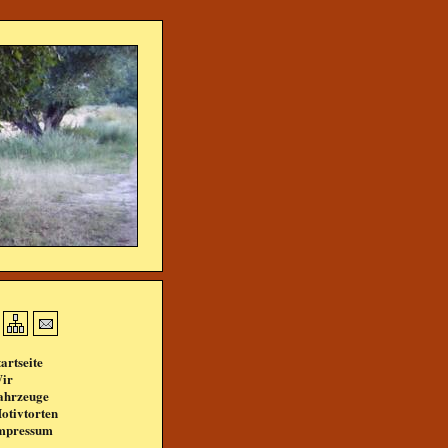
tartseite
ir
ahrzeuge
otivtorten
mpressum