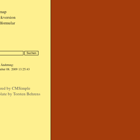
emap
ckversion
lformular
n
e Änderung:
mber 08. 2009 13:25:43
red by
CMSimple
late by Torsten Behrens