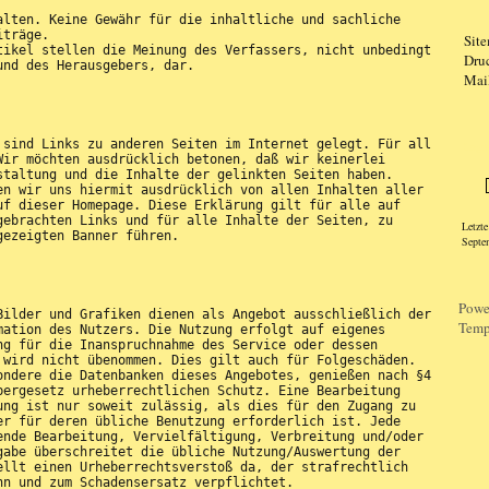
alten. Keine Gewähr für die inhaltliche und sachliche
iträge.
Sit
tikel stellen die Meinung des Verfassers, nicht unbedingt
Dru
und des Herausgebers, dar.
Mai
 sind Links zu anderen Seiten im Internet gelegt. Für all
Logi
Wir möchten ausdrücklich betonen, daß wir keinerlei
staltung und die Inhalte der gelinkten Seiten haben.
en wir uns hiermit ausdrücklich von allen Inhalten aller
uf dieser Homepage. Diese Erklärung gilt für alle auf
gebrachten Links und für alle Inhalte der Seiten, zu
Letzt
gezeigten Banner führen.
Septe
Powe
Bilder und Grafiken dienen als Angebot ausschließlich der
Temp
mation des Nutzers. Die Nutzung erfolgt auf eigenes
ng für die Inanspruchnahme des Service oder dessen
 wird nicht übenommen. Dies gilt auch für Folgeschäden.
ondere die Datenbanken dieses Angebotes, genießen nach §4
bergesetz urheberrechtlichen Schutz. Eine Bearbeitung
ung ist nur soweit zulässig, als dies für den Zugang zu
er für deren übliche Benutzung erforderlich ist. Jede
ende Bearbeitung, Vervielfältigung, Verbreitung und/oder
gabe überschreitet die übliche Nutzung/Auswertung der
ellt einen Urheberrechtsverstoß da, der strafrechtlich
nn und zum Schadensersatz verpflichtet.