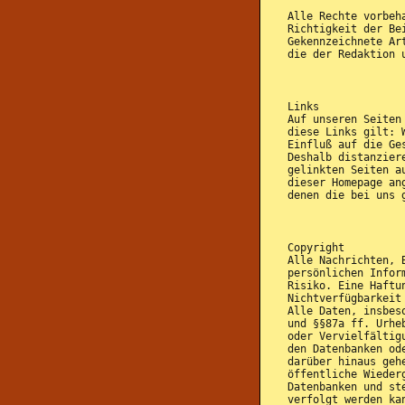
Alle Rechte vorbeh
Richtigkeit der Be
Gekennzeichnete Ar
die der Redaktion 
Links
Auf unseren Seiten
diese Links gilt: 
Einfluß auf die Ge
Deshalb distanzier
gelinkten Seiten a
dieser Homepage an
denen die bei uns 
Copyright
Alle Nachrichten, 
persönlichen Infor
Risiko. Eine Haftu
Nichtverfügbarkeit
Alle Daten, insbes
und §§87a ff. Urhe
oder Vervielfältig
den Datenbanken od
darüber hinaus geh
öffentliche Wieder
Datenbanken und st
verfolgt werden ka