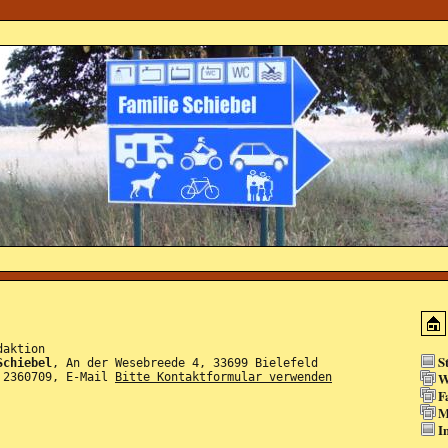
daktion
S
Schiebel
, An der Wesebreede 4, 33699 Bielefeld
W
 2360709, E-Mail
Bitte Kontaktformular verwenden
F
M
I