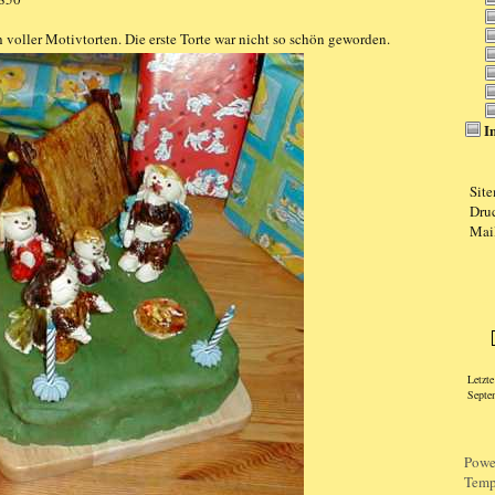
h voller Motivtorten. Die erste Torte war nicht so schön geworden.
I
Sit
Dru
Mai
Logi
Letzt
Septe
Powe
Temp