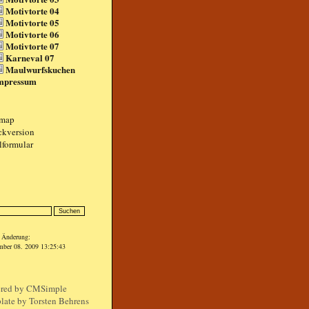
Motivtorte 04
Motivtorte 05
Motivtorte 06
Motivtorte 07
Karneval 07
Maulwurfskuchen
mpressum
emap
ckversion
lformular
n
e Änderung:
mber 08. 2009 13:25:43
red by
CMSimple
late by Torsten Behrens