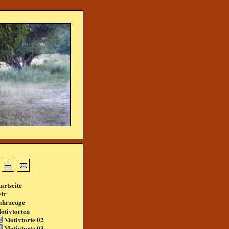
tartseite
ir
ahrzeuge
otivtorten
Motivtorte 02
Motivtorte 03