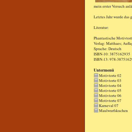
mein erster Versuch anlä
Letztes Jahr wurde das 
Literatur:
Phantastische Motivtor
Verlag: Matthaes; Auflag
Sprache: Deutsch
ISBN-10: 3875162935
ISBN-13: 978-3875162
Untermenü
Motivtorte 02
Motivtorte 03
Motivtorte 04
Motivtorte 05
Motivtorte 06
Motivtorte 07
Karneval 07
Maulwurfskuchen