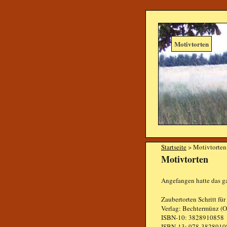
Motivtorten
Startseite
> Motivtorten
Motivtorten
Angefangen hatte das g
Zaubertorten Schritt fü
Verlag: Bechtermünz (O
ISBN-10: 3828910858
ISBN-13: 978-3828910