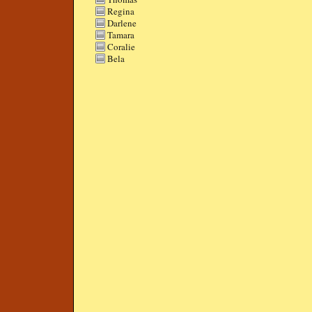
Regina
Darlene
Tamara
Coralie
Bela