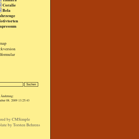
Coralie
Bela
ahrzeuge
otivtorten
mpressum
emap
ckversion
lformular
n
e Änderung:
mber 08. 2009 13:25:43
red by
CMSimple
late by Torsten Behrens