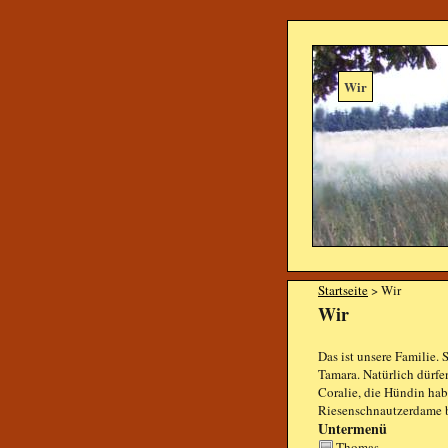
Wir
Startseite
> Wir
Wir
Das ist unsere Familie.
Tamara. Natürlich dürfe
Coralie, die Hündin hab
Riesenschnautzerdame b
Untermenü
Thomas