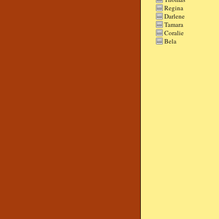
Regina
Darlene
Tamara
Coralie
Bela