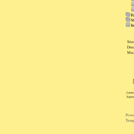
F
M
I
Sit
Dru
Mai
Logi
Letzt
Septe
Powe
Temp