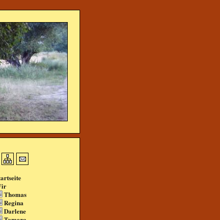
tartseite
ir
Thomas
Regina
Darlene
Tamara