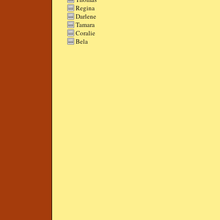
Regina
Darlene
Tamara
Coralie
Bela