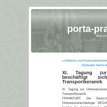
porta-pr
Blog zur
«
Keltische und Provinzialrömisch
Harburger Helms-Mu
XI. Tagung zur 
beschäftigt 
Transportkeramik
XI. Tagung zur Unterwasserar
Transportkeramik
FRANKFURT. Die Deutsch
Unterwasserarchäologie DEGU