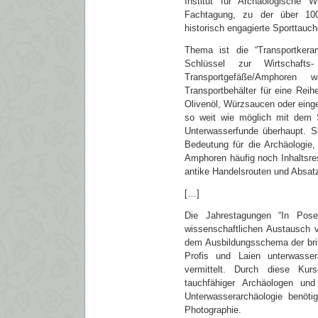
Institut für Archäologische Wi
Fachtagung, zu der über 100
historisch engagierte Sporttauc
Thema ist die “Transportkera
Schlüssel zur Wirtschafts
Transportgefäße/Amphoren
Transportbehälter für eine Reih
Olivenöl, Würzsaucen oder einge
so weit wie möglich mit dem S
Unterwasserfunde überhaupt. S
Bedeutung für die Archäologie,
Amphoren häufig noch Inhaltsre
antike Handelsrouten und Absa
[…]
Die Jahrestagungen “In Pose
wissenschaftlichen Austausch 
dem Ausbildungsschema der brit
Profis und Laien unterwasse
vermittelt. Durch diese Kur
tauchfähiger Archäologen un
Unterwasserarchäologie benötig
Photographie.