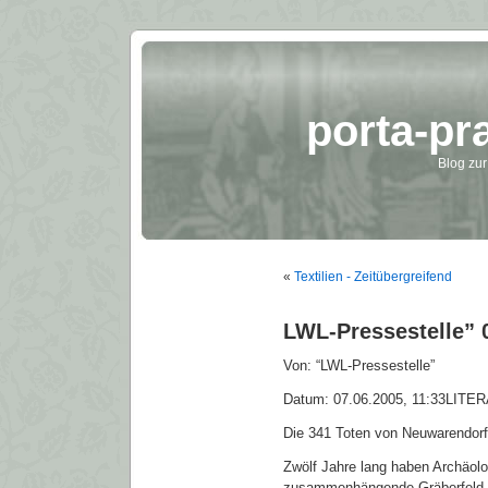
porta-pr
Blog zur
«
Textilien - Zeitübergreifend
LWL-Pressestelle” 0
Von: “LWL-Pressestelle”
Datum: 07.06.2005, 11:33LITE
Die 341 Toten von Neuwarendorf 
Zwölf Jahre lang haben Archäol
zusammenhängende Gräberfeld d