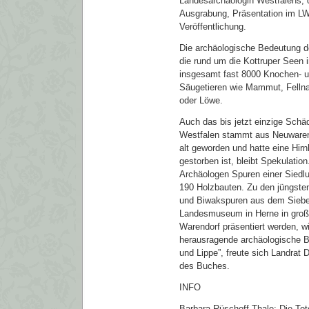
Landesarchäologin Westfalens
Ausgrabung, Präsentation im L
Veröffentlichung.
Die archäologische Bedeutung d
die rund um die Kottruper Seen i
insgesamt fast 8000 Knochen- u
Säugetieren wie Mammut, Felln
oder Löwe.
Auch das bis jetzt einzige Schä
Westfalen stammt aus Neuwarend
alt geworden und hatte eine Hir
gestorben ist, bleibt Spekulatio
Archäologen Spuren einer Siedl
190 Holzbauten. Zu den jüngsten
und Biwakspuren aus dem Sieben
Landesmuseum in Herne in gro
Warendorf präsentiert werden, wi
herausragende archäologische 
und Lippe”, freute sich Landrat 
des Buches.
INFO
Barbara Rüschoff-Thale: Die Tot