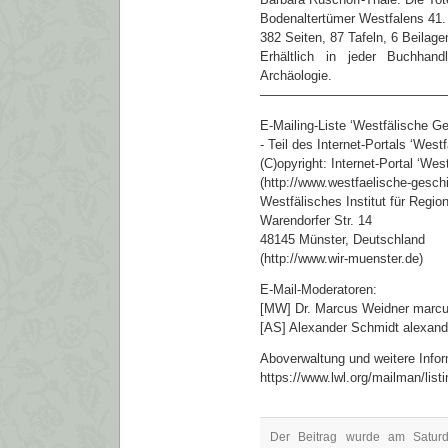
Bodenaltertümer Westfalens 41.
382 Seiten, 87 Tafeln, 6 Beilag
Erhältlich in jeder Buchha
Archäologie.
——————————————
E-Mailing-Liste ‘Westfälische G
- Teil des Internet-Portals ‘West
(C)opyright: Internet-Portal ‘We
(http://www.westfaelische-gesch
Westfälisches Institut für Regio
Warendorfer Str. 14
48145 Münster, Deutschland
(http://www.wir-muenster.de)
E-Mail-Moderatoren:
[MW] Dr. Marcus Weidner marcu
[AS] Alexander Schmidt alexand
Aboverwaltung und weitere Inform
https://www.lwl.org/mailman/list
Der Beitrag wurde am Satur