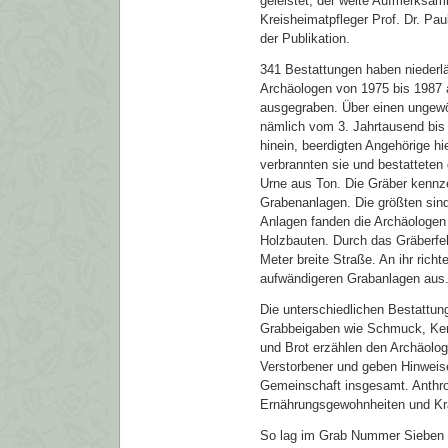
geleistet, der weite Aufmerksam
Kreisheimatpfleger Prof. Dr. Pau
der Publikation.
341 Bestattungen haben niederl
Archäologen von 1975 bis 1987 
ausgegraben. Über einen ungewö
nämlich vom 3. Jahrtausend bis i
hinein, beerdigten Angehörige hi
verbrannten sie und bestatteten
Urne aus Ton. Die Gräber kennz
Grabenanlagen. Die größten sind
Anlagen fanden die Archäologen
Holzbauten. Durch das Gräberfel
Meter breite Straße. An ihr richt
aufwändigeren Grabanlagen aus
Die unterschiedlichen Bestattu
Grabbeigaben wie Schmuck, Ker
und Brot erzählen den Archäolog
Verstorbener und geben Hinweise
Gemeinschaft insgesamt. Anthro
Ernährungsgewohnheiten und Kra
So lag im Grab Nummer Sieben d