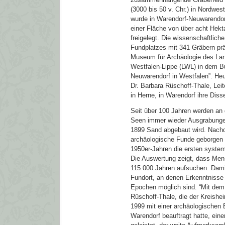
(3000 bis 50 v. Chr.) in Nordwe
wurde in Warendorf-Neuwarendorf
einer Fläche von über acht Hekt
freigelegt. Die wissenschaftlic
Fundplatzes mit 341 Gräbern prä
Museum für Archäologie des La
Westfalen-Lippe (LWL) in dem B
Neuwarendorf in Westfalen”. Heut
Dr. Barbara Rüschoff-Thale, L
in Herne, in Warendorf ihre Disse
Seit über 100 Jahren werden an 
Seen immer wieder Ausgrabungen
1899 Sand abgebaut wird. Nach
archäologische Funde geborgen 
1950er-Jahren die ersten syste
Die Auswertung zeigt, dass Men
115.000 Jahren aufsuchen. Dami
Fundort, an denen Erkenntnisse
Epochen möglich sind. “Mit dem
Rüschoff-Thale, die der Kreishe
1999 mit einer archäologischen
Warendorf beauftragt hatte, ein