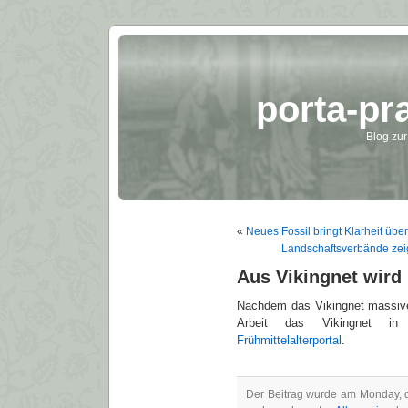
porta-pr
Blog zur
«
Neues Fossil bringt Klarheit übe
Landschaftsverbände ze
Aus Vikingnet wird 
Nachdem das Vikingnet massive 
Arbeit das Vikingnet i
Frühmittelalterportal
.
Der Beitrag wurde am Monday, d