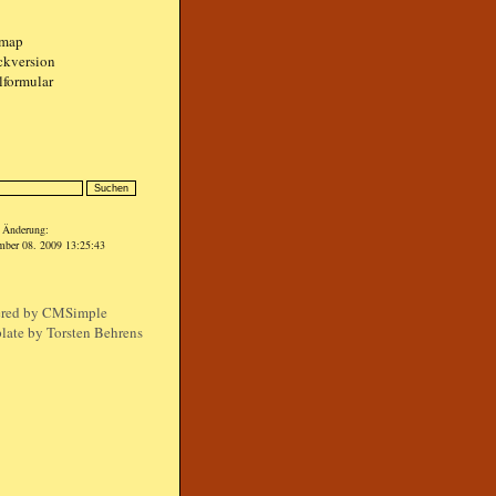
emap
ckversion
lformular
n
e Änderung:
mber 08. 2009 13:25:43
red by
CMSimple
late by Torsten Behrens