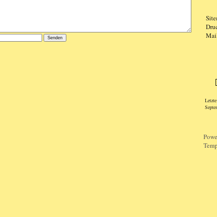
Sit
Dru
Mai
Logi
Letzt
Septe
Powe
Temp