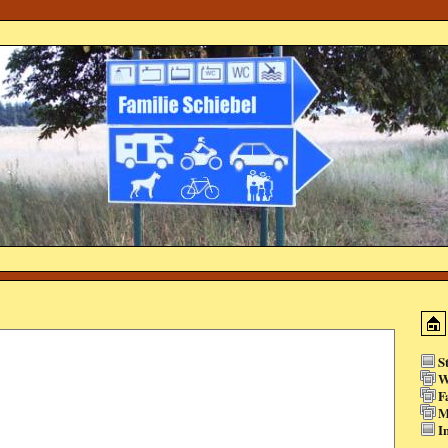
S
W
F
M
I