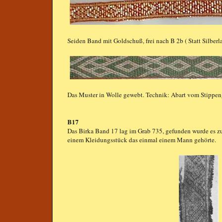
Seiden Band mit Goldschuß, frei nach B 2b ( Statt Silber
Das Muster in Wolle gewebt. Technik: Abart vom Stippeng
B17
Das Birka Band 17 lag im Grab 735, gefunden wurde es 
einem Kleidungsstück das einmal einem Mann gehörte.