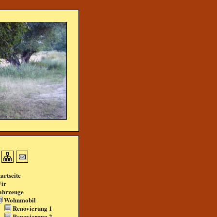
tartseite
ir
ahrzeuge
Wohnmobil
Renovierung 1
Renovierung 2