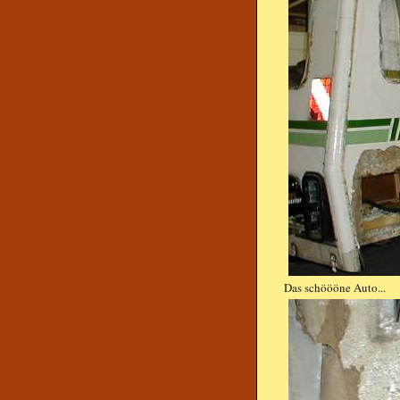
Das schöööne Auto...