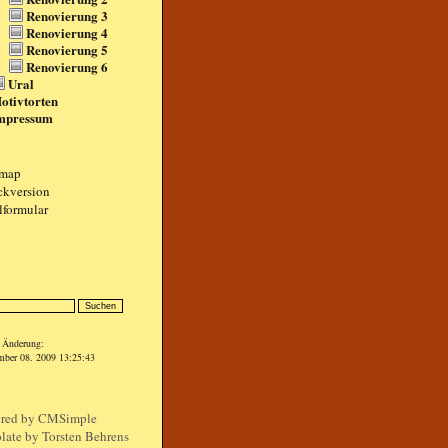
Renovierung 3
Renovierung 4
Renovierung 5
Renovierung 6
Ural
otivtorten
mpressum
emap
ckversion
lformular
n
e Änderung:
mber 08. 2009 13:25:43
red by
CMSimple
late by Torsten Behrens