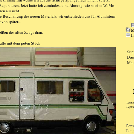
ck. Immerhin wurde ich auf die richtige Spur gebracht, nicht zuletzt
Reparaturen. Jetzt hatte ich zumindest eine Ahnung, wie so eine WoMo-
en aussieht.
ie Beschaffung des neuen Materials: wir entschieden uns für Aluminium-
von später...
M
eißen des alten Zeugs dran.
I
alle mit dem guten Stück.
Sit
Dru
Mai
Logi
Letzt
Septe
Powe
Temp