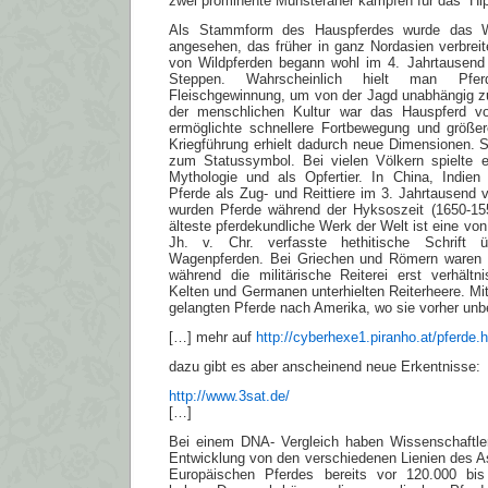
zwei prominente Münsteraner kämpfen für das “H
Als Stammform des Hauspferdes wurde das Wil
angesehen, das früher in ganz Nordasien verbreit
von Wildpferden begann wohl im 4. Jahrtausend 
Steppen. Wahrscheinlich hielt man Pfe
Fleischgewinnung, um von der Jagd unabhängig zu
der menschlichen Kultur war das Hauspferd v
ermöglichte schnellere Fortbewegung und größer
Kriegführung erhielt dadurch neue Dimensionen. 
zum Statussymbol. Bei vielen Völkern spielte e
Mythologie und als Opfertier. In China, Indi
Pferde als Zug- und Reittiere im 3. Jahrtausend 
wurden Pferde während der Hyksoszeit (1650-155
älteste pferdekundliche Werk der Welt ist eine von
Jh. v. Chr. verfasste hethitische Schrift 
Wagenpferden. Bei Griechen und Römern waren 
während die militärische Reiterei erst verhält
Kelten und Germanen unterhielten Reiterheere. Mi
gelangten Pferde nach Amerika, wo sie vorher unb
[…] mehr auf
http://cyberhexe1.piranho.at/pferde.
dazu gibt es aber anscheinend neue Erkentnisse:
http://www.3sat.de/
[…]
Bei einem DNA- Vergleich haben Wissenschaftler 
Entwicklung von den verschiedenen Lienien des A
Europäischen Pferdes bereits vor 120.000 bis